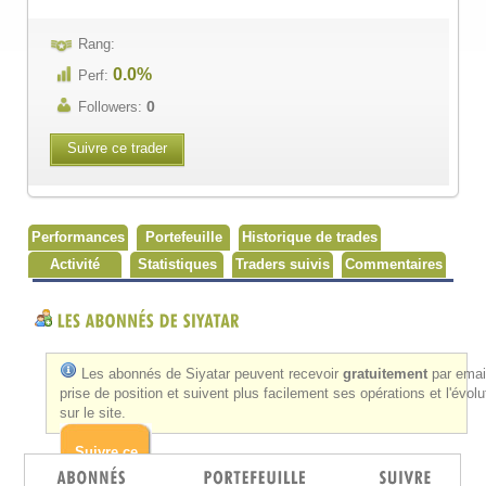
Rang:
0.0%
Perf:
0
Followers:
Suivre ce trader
Performances
Portefeuille
Historique de trades
Activité
Statistiques
Traders suivis
Commentaires
Les abonnés de Siyatar peuvent recevoir
gratuitement
par emai
prise de position et suivent plus facilement ses opérations et l'évolu
sur le site.
Suivre ce
trader